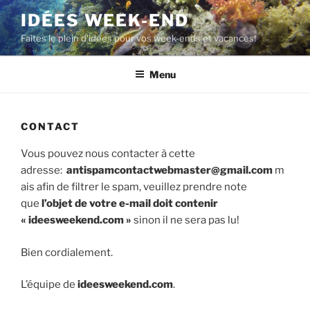
Aller
IDÉES WEEK-END
au
Faites le plein d'idées pour vos week-ends et vacances!
contenu
principal
Menu
CONTACT
Vous pouvez nous contacter à cette
adresse:
antispamcontactwebmaster@gmail.com
m
ais afin de filtrer le spam, veuillez prendre note
que
l’objet de votre e-mail doit contenir
« ideesweekend.com »
sinon il ne sera pas lu!
Bien cordialement.
L’équipe de
ideesweekend.com
.