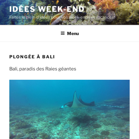
Aller
IDÉES WEEK-END
au
Faites le plein d'idées pour vos week-ends et vacances!
contenu
principal
Menu
PLONGÉE À BALI
Bali, paradis des Raies géantes