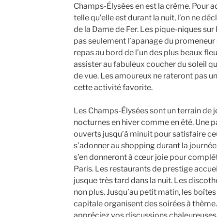
Champs-Élysées en est la crème. Pour ad
telle qu’elle est durant la nuit, l’on ne 
de la Dame de Fer. Les pique-niques sur l
pas seulement l’apanage du promeneur d
repas au bord de l’un des plus beaux fl
assister au fabuleux coucher du soleil qu
de vue. Les amoureux ne rateront pas u
cette activité favorite.
Les Champs-Élysées sont un terrain de 
nocturnes en hiver comme en été. Une pa
ouverts jusqu’à minuit pour satisfaire ce
s’adonner au shopping durant la journé
s’en donneront à cœur joie pour complét
Paris. Les restaurants de prestige accue
jusque très tard dans la nuit. Les disco
non plus. Jusqu’au petit matin, les boîtes
capitale organisent des soirées à thème. 
appréciez vos discussions chaleureuses