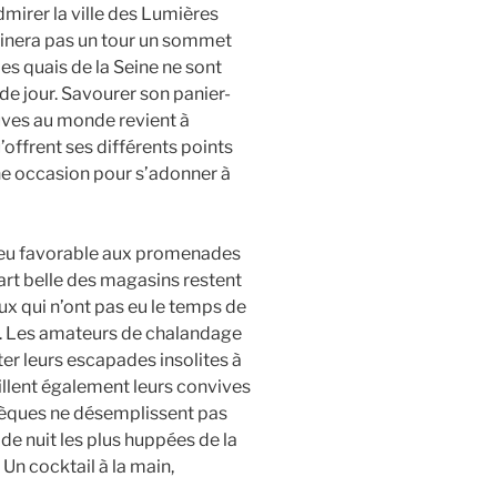
mirer la ville des Lumières
déclinera pas un tour un sommet
es quais de la Seine ne sont
e jour. Savourer son panier-
euves au monde revient à
’offrent ses différents points
ne occasion pour s’adonner à
jeu favorable aux promenades
rt belle des magasins restent
ux qui n’ont pas eu le temps de
e. Les amateurs de chalandage
er leurs escapades insolites à
illent également leurs convives
thèques ne désemplissent pas
 de nuit les plus huppées de la
Un cocktail à la main,
.