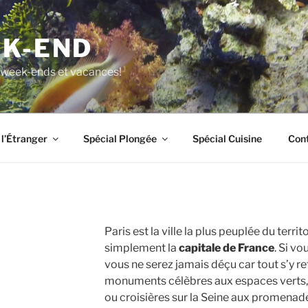
EK-END
os week-ends et vacances!
 l’Étranger
Spécial Plongée
Spécial Cuisine
Con
Paris est la ville la plus peuplée du territ
simplement la
capitale de France
. Si vo
vous ne serez jamais déçu car tout s’y r
monuments célèbres aux espaces verts,
ou croisières sur la Seine aux promenades