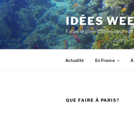
Aller
au
IDÉES WE
contenu
principal
Faites le plein d'idées pour v
Actualité
En France
À
QUE FAIRE À PARIS?