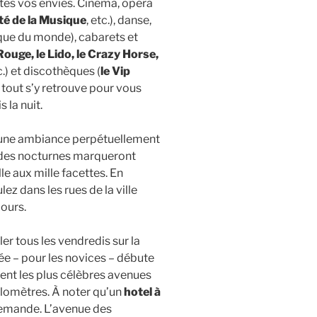
tes vos envies. Cinéma, opéra
ité de la Musique
, etc.), danse,
ique du monde), cabarets et
ouge, le Lido, le Crazy Horse,
tc.) et discothèques (
le Vip
), tout s’y retrouve pour vous
 la nuit.
re une ambiance perpétuellement
ades nocturnes marqueront
e aux mille facettes. En
ez dans les rues de la ville
ours.
ler tous les vendredis sur la
ée – pour les novices – débute
ent les plus célèbres avenues
kilomètres. À noter qu’un
hotel à
demande. L’avenue des